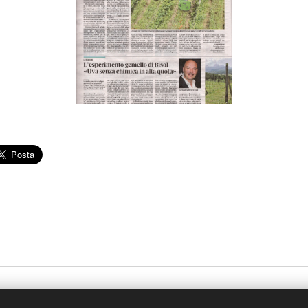
oro N.31/B 31014 Colle Umberto Treviso